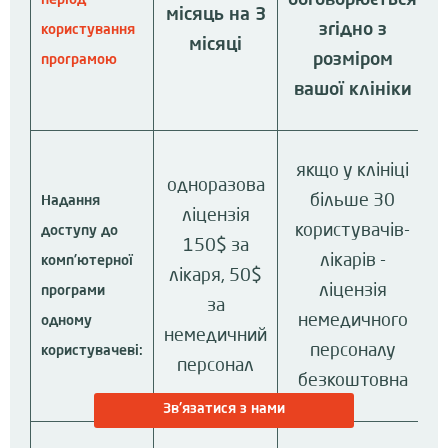
місяць на 3
згідно з
користування
місяці
розміром
програмою
вашої клініки
якщо у клініці
одноразова
більше 30
Надання
ліцензія
користувачів-
доступу до
150$ за
лікарів -
комп’ютерної
лікаря, 50$
ліцензія
програми
за
немедичного
одному
немедичний
персоналу
користувачеві:
персонал
безкоштовна
Зв'язатися з нами