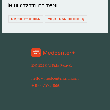
Інші статті по темі
медичні crm системи
міс для медичного центру
2007-2022 © All Rights Reserved.
hello@medcentercrm.com
+380675728660