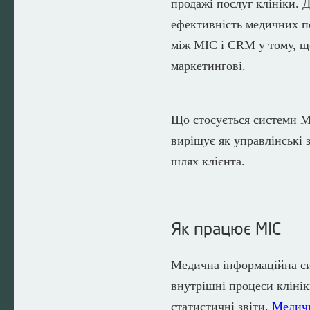
продажі послуг клініки. 
ефективність медичних по
між МІС і CRM у тому, щ
маркетингові.
Що стосується системи M
вирішує як управлінські 
шлях клієнта.
Як працює МІС
Медична інформаційна си
внутрішні процеси клініки
статистичні звіти.
Медичн