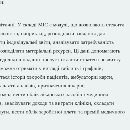
ки:
алітичні. У складі МІС є модулі, що дозволяють стежити
яльністю, наприклад, розподіляти завдання для
и індивідуальні звіти, аналізувати затребуваність
 розподіляти матеріальні ресурси. Ці дані допомагають
доліки в наданні послуг і скласти стратегії розвитку
 можна отримати у вигляді таблиць і графіків;
ться історії хвороби пацієнтів, амбулаторні карти,
ультати аналізів, призначення лікарів;
ожна вести облік лікарських засобів і медичних
, аналізувати доходи та витрати клініки, складати
луги, вести облік заробітної плати та премій медичного