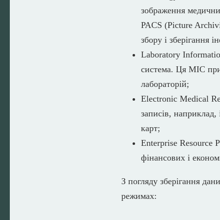
зображення медични
PACS (Picture Archiv
збору і зберігання і
Laboratory Informat
система. Ця МІС при
лабораторій;
Electronic Medical 
записів, наприклад,
карт;
Enterprise Resource
фінансових і економ
З погляду зберігання дан
режимах: