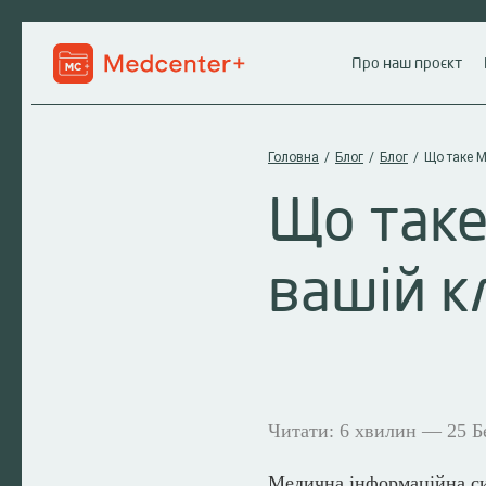
Про наш проєкт
Головна
/
Блог
/
Блог
/
Що таке М
Що таке
вашій кл
Читати: 6 хвилин — 25 Б
Медична інформаційна си