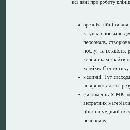
всі дані про роботу кліні
організаційні та ан
за управлінською ді
персоналу, створюват
послуг та їх якість,
керівникам знайти не
клініки. Статистику
медичні. Тут знаходя
лікарняні листи, рез
економічні. У МІС м
витратних матеріалів
ціни на медичні пос
персоналу.