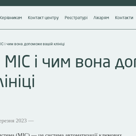
Керівникам
Контакт центру
Реєстратурі
Лікарям
Контакти
ІС і чим вона допоможе вашій клініці
 МІС і чим вона д
ініці
ерезня 2023 —
стема (МІС) — це система автоматизації ключових