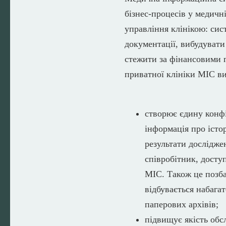
бізнес-процесів у медич
управління клінікою: сис
документації, вибудувати
стежити за фінансовими п
приватної клініки МІС ви
створює єдину конфі
інформація про істо
результати досліджен
співробітник, доступ
МІС. Також це позб
відбувається набага
паперових архівів;
підвищує якість обс