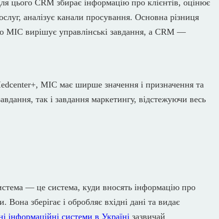
Для цього CRM збирає інформацію про клієнтів, оцінює
слуг, аналізує канали просування. Основна різниця
о МІС вирішує управлінські завдання, а CRM —
edcenter+, МІС має ширше значення і призначення та
завдання, так і завдання маркетингу, відстежуючи весь
стема — це система, куди вносять інформацію про
. Вона зберігає і обробляє вхідні дані та видає
і інформаційні системи в Україні
зазвичай