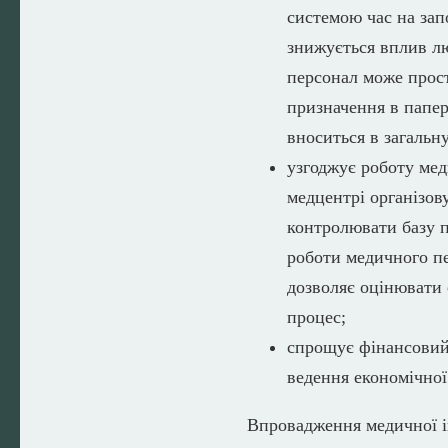
системою час на зап
знижується вплив лю
персонал може прост
призначення в папер
вноситься в загальну
узгоджує роботу мед
медцентрі організов
контролювати базу па
роботи медичного пе
дозволяє оцінювати 
процес;
спрощує фінансовий 
ведення економічної
Впровадження медичної і