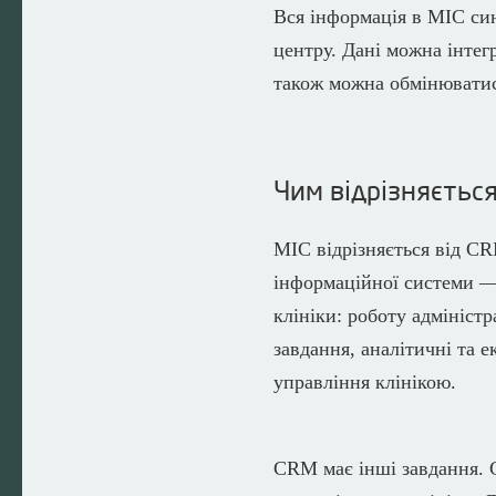
Вся інформація в МІС син
центру. Дані можна інтег
також можна обмінюватис
Чим відрізняється
МІС відрізняється від C
інформаційної системи —
клініки: роботу адмініст
завдання, аналітичні та 
управління клінікою.
CRM має інші завдання. 