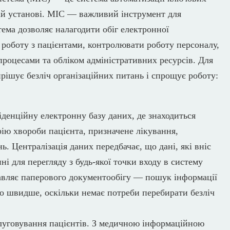
ній установі. МІС — важливий інструмент для
тема дозволяє налагодити обіг електронної
 роботу з пацієнтами, контролювати роботу персоналу,
роцесами та обліком адміністративних ресурсів. Для
рішує безліч організаційних питань і спрощує роботу:
денційну електронну базу даних, де знаходиться
рію хвороби пацієнта, призначене лікування,
ь. Централізація даних передбачає, що дані, які вніс
ні для перегляду з будь-якої точки входу в систему
авляє паперового документообігу — пошук інформації
то швидше, оскільки немає потреби перебирати безліч
луговування пацієнтів. З медичною інформаційною